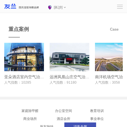
[
长沙
]
重点案例
Case
亚朵酒店室内空气治理项目
远洲凤凰山庄空气治理项目
南洋机场空气治理
人气指数：10285
人气指数：91180
人气指数：3058
家庭除甲醛
办公室空间
教育培训
商业场所
酒店会所
事业单位
新车除味
消毒杀菌